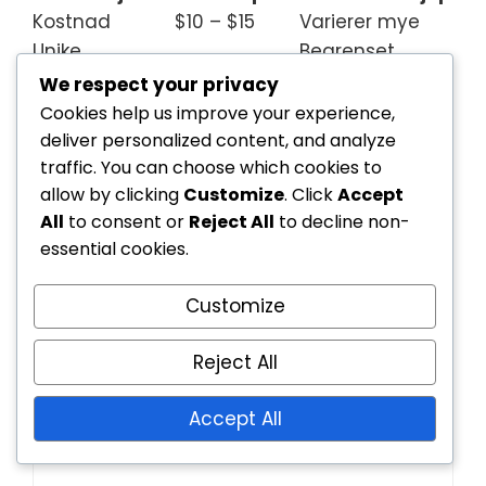
Kostnad
$10 – $15
Varierer mye
Unike
Begrenset
Ja
samleobjekter
tilgjengelighet
We respect your privacy
Bonusvaluta
Inkludert
Kjøp nødvendig
Cookies help us improve your experience,
Spesielle
Eksklusiv
deliver personalized content, and analyze
Ikke tilgjengelig
traffic. You can choose which cookies to
belønninger
tilgang
allow by clicking
Customize
. Click
Accept
All
to consent or
Reject All
to decline non-
essential cookies.
Leave a Reply
Customize
Your email address will not be published.
Required
Reject All
fields are marked
*
Accept All