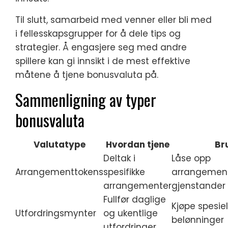
Til slutt, samarbeid med venner eller bli med
i fellesskapsgrupper for å dele tips og
strategier. Å engasjere seg med andre
spillere kan gi innsikt i de mest effektive
måtene å tjene bonusvaluta på.
Sammenligning av typer
bonusvaluta
Valutatype
Hvordan tjene
Br
Deltak i
Låse opp
Arrangementtokens
spesifikke
arrangement
arrangementer
gjenstander
Fullfør daglige
Kjøpe spesiel
Utfordringsmynter
og ukentlige
belønninger
utfordringer