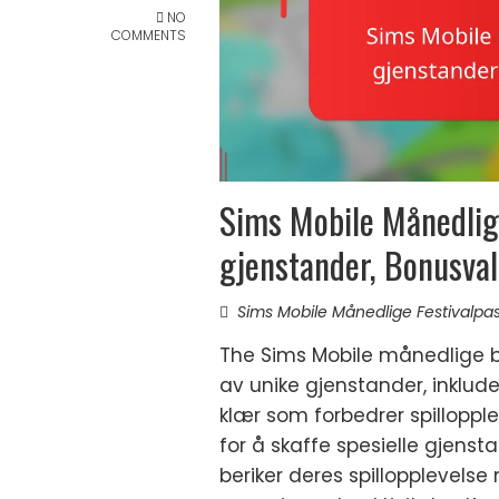
NO
COMMENTS
Sims Mobile Månedlig
gjenstander, Bonusval
Sims Mobile Månedlige Festivalpa
The Sims Mobile månedlige be
av unike gjenstander, inklud
klær som forbedrer spillopple
for å skaffe spesielle gjenst
beriker deres spillopplevelse