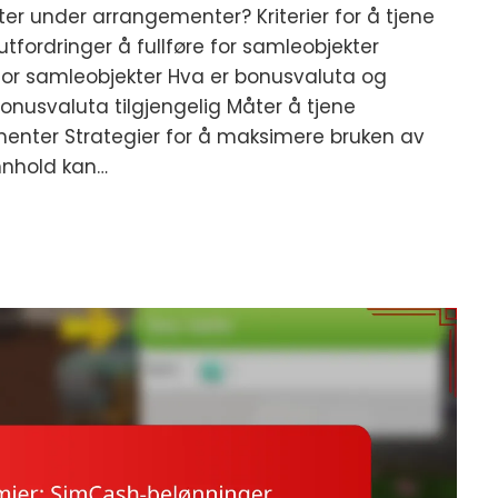
ter under arrangementer? Kriterier for å tjene
fordringer å fullføre for samleobjekter
or samleobjekter Hva er bonusvaluta og
nusvaluta tilgjengelig Måter å tjene
enter Strategier for å maksimere bruken av
nnhold kan…