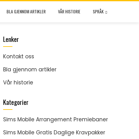
BLA GJENNOM ARTIKLER
VÅR HISTORIE
SPRÅK
Lenker
Kontakt oss
Bla gjennom artikler
Vår historie
Kategorier
Sims Mobile Arrangement Premiebaner
Sims Mobile Gratis Daglige Kravpakker