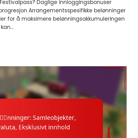
estivalpass? Daglige innloggingsbonuser
 progresjon Arrangementsspesifikke belønninger
gier for å maksimere belønningsakkumuleringen
r kan…