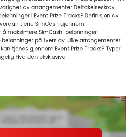
 varighet av arrangementer Deltakelseskrav
ønninger i Event Prize Tracks? Definisjon av
Hvordan tjene SimCash gjennom
or å maksimere SimCash-belønninger
elønninger på tvers av ulike arrangementer
r kan tjenes gjennom Event Prize Tracks? Typer
ngelig Hvordan eksklusive…